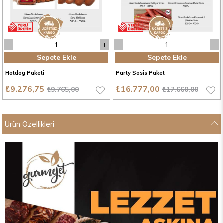
Sepete Ekle
Sepete Ekle
Hotdog Paketi
Party Sosis Paket
₺9.276,75
₺16.777,00
₺9.765,00
₺17.660,00
Ürün Özellikleri