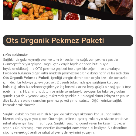
Ots Organik Pekmez Paketi
Ürün Hakkında:
Sağlıklı bir gıda kaynağı olan ve tam bir beslenme sağlayan pekmez çeşitleri
Gurmejet farkıyla geliyor. Doğal içerikleriyle faydalarından bütünüyle
faydalanabileceğiniz OTS pekmez çeşitleri toplu şekilde beğeninize sunuluyor.
Piyasada bulunan diğer katkı maddeli pekmezlere oranla daha hafif ve lezzetli olan
Ots Organik Pekmez Paketi
, içerdiği zengin demir oranlarıyla özellikle kansızlık
için ideal bir takviye görevi görüyor. Düzenli tüketimde göz sağlığını koruyan,
halsizliği alan bu pekmez çeşitleriyle kış hastalıklarına karşı güçlü bir bağışıklık inşa
edebilirsiniz. Hazmı rahatlatan ve mide sorunlarıyla savaşan bu takviye gıdaları
günde 1 ya da 2 yemek kaşığı tüketmek gereklidir. En doğal olana kolayca erişebilin
diye katkısız olarak sunulan pekmez paketi şimdi satışta. Öğünlerinize sağlık
katmak artık elinizde.
Sağlıklı gıdaların taze ve hızlı bir şekilde tüketiciye aktarımı konusunda kaliteli
hizmet anlayışıyla yola çıkan Gurmejet, online alışveriş imkanıyla sizlere pratik ve
rahat alışverişin keyfini sunuyor. Sağlıklı yaşama gönül veren herkese hitap eden
organik ürünler ve gurme lezzetler
Gurmejet.com.tr
'de sizi bekliyor. Siz de online
sipariş vererek güvenli ve rahat alışveriş deneyimini yaşayın.