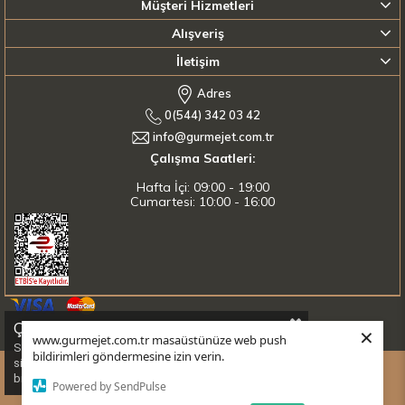
Müşteri Hizmetleri
Alışveriş
İletişim
Adres
0(544) 342 03 42
info@gurmejet.com.tr
Çalışma Saatleri:
Hafta İçi: 09:00 - 19:00
Cumartesi: 10:00 - 16:00
Çerez Kullanımı
×
Sitemizde
256Bit
SSL Güvenlik Sertifikası ile
%100 Güvenli Alışveriş
Yapabilirsiniz.
www.gurmejet.com.tr masaüstünüze web push
Sizlere en iyi alışveriş deneyimini sunabilmek adına
bildirimleri göndermesine izin verin.
sitemizde çerezler(cookies) kullanmaktayız. Detaylı
bilgi için lütfen
tıklayınız.
Powered by SendPulse