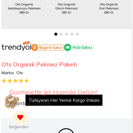
Ots Organik Pekmez Paketi
Marka
:
Ots
Gurmejetle Jet Hızında Gelsin!
Türkiyenin Her Yerine Kargo İmkanı
Avantajlı Fiyatlar
2000 TL Üzeri Alışverişte Ücretsiz Kargo
Yemek Kartları İle Ödeme İmkanı