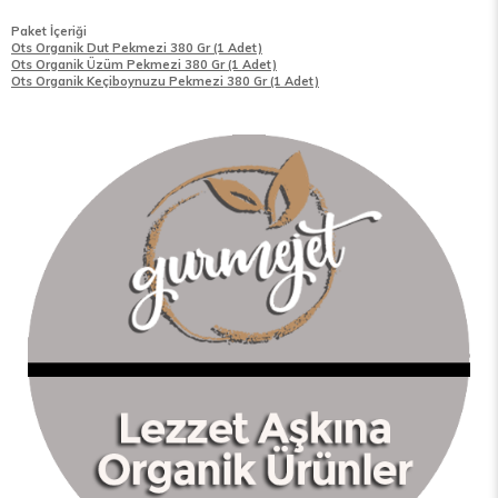
Paket İçeriği
Ots Organik Dut Pekmezi 380 Gr
(1 Adet)
Ots Organik Üzüm Pekmezi 380 Gr
(1 Adet)
Ots Organik Keçiboynuzu Pekmezi 380 Gr
(1 Adet)