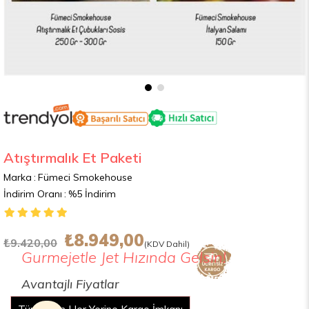
Atıştırmalık Et Paketi
Marka
:
Fümeci Smokehouse
İndirim Oranı
:
%
5
İndirim
₺8.949,00
₺9.420,00
(KDV Dahil)
Gurmejetle Jet Hızında Gelsin!
Avantajlı Fiyatlar
2000 TL Üzeri Alışverişte Ücretsiz Kargo