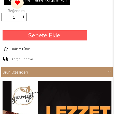
Türkiyenin Her Yerine Kargo İmkanı
Yemek Kartları İle Ödeme İmkanı
İndirimli Ürün
Kargo Bedava
Ürün Özellikleri