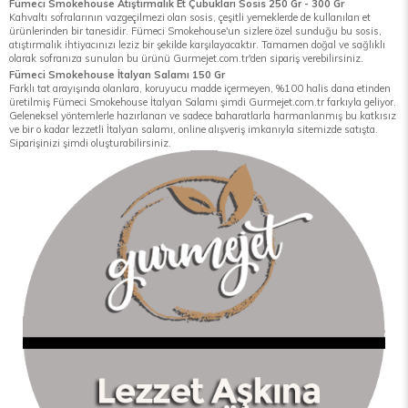
Fümeci Smokehouse Atıştırmalık Et Çubukları Sosis 250 Gr - 300 Gr
Kahvaltı sofralarının vazgeçilmezi olan sosis, çeşitli yemeklerde de kullanılan et
ürünlerinden bir tanesidir. Fümeci Smokehouse'un sizlere özel sunduğu bu sosis,
atıştırmalık ihtiyacınızı leziz bir şekilde karşılayacaktır. Tamamen doğal ve sağlıklı
olarak sofranıza sunulan bu ürünü Gurmejet.com.tr'den sipariş verebilirsiniz.
Fümeci Smokehouse İtalyan Salamı 150 Gr
Farklı tat arayışında olanlara, koruyucu madde içermeyen, %100 halis dana etinden
üretilmiş Fümeci Smokehouse İtalyan Salamı şimdi Gurmejet.com.tr farkıyla geliyor.
Geleneksel yöntemlerle hazırlanan ve sadece baharatlarla harmanlanmış bu katkısız
ve bir o kadar lezzetli İtalyan salamı, online alışveriş imkanıyla sitemizde satışta.
Siparişinizi şimdi oluşturabilirsiniz.