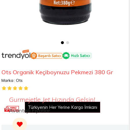
Ots Organik Keçiboynuzu Pekmezi 380 Gr
Marka
:
Ots
Gurmejetle Jet Hızında Gelsin!
Türkiyenin Her Yerine Kargo İmkanı
Avantajlı Fiyatlar
2000 TL Üzeri Alışverişte Ücretsiz Kargo
Yemek Kartları İle Ödeme İmkanı