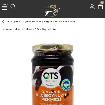
0
Menu
Üye Girişi
Üye Ol
Anasayfa
Organik Ürünler
Organik Süt ve Kahvaltılık
Facebook İle Bağlan
Organik Tahin ve Pekmez
Ots Organik Keçiboynuzu Pekmezi 380 Gr
Google İle Bağlan
‹
›