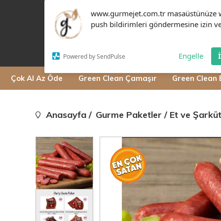
www.gurmejet.com.tr masaüstünüze 
push bildirimleri göndermesine izin ve
Engelle
Powered by SendPulse
Çok Al Az Öde
Green Clean Çamaşır
Green Clean 
Anasayfa
Gurme Paketler
Et ve Şarküt