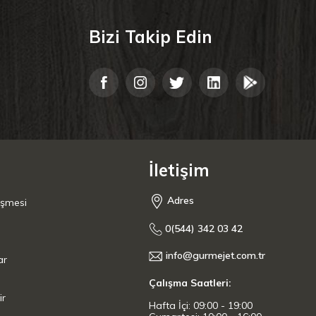
Bizi Takip Edin
İletişim
Adres
eşmesi
0(544) 342 03 42
info@gurmejet.com.tr
ar
Çalışma Saatleri:
ir
Hafta İçi: 09:00 - 19:00