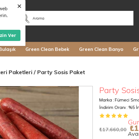
×
web
rin.
İzin Ver
Bulaşık
Green Clean Bebek
Green Clean Banyo
Gr
eri Paketleri
Party Sosis Paket
Party Sosi
Marka
:
Fümeci Sm
İndirim Oranı
:
%
5
İn
Gur
₺1
Avan
₺17.660,00