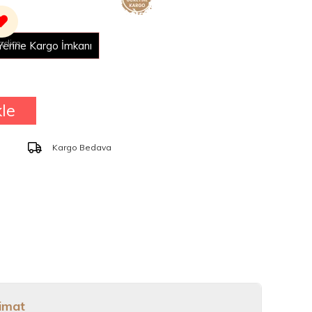
 TL Üzeri Alışverişte Ücretsiz Kargo
k Kartları İle Ödeme İmkanı
Yerine Kargo İmkanı
Kargo Bedava
limat