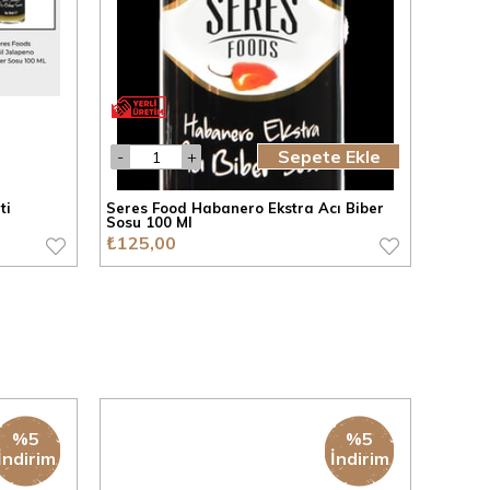
Sepete Ekle
ti
Seres Food Habanero Ekstra Acı Biber
Seres 
Sosu 100 Ml
Ml
₺125,00
₺125,
%5
%5
İndirim
İndirim