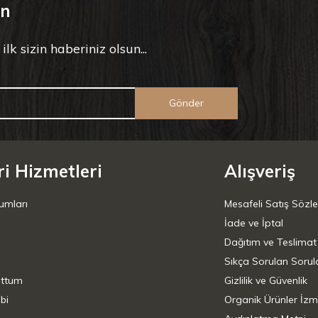
un
k sizin haberiniz olsun...
Gönder
i Hizmetleri
Alışveriş
umları
Mesafeli Satış Sözl
İade ve İptal
Dağıtım ve Teslimat
Sıkça Sorulan Sorul
uttum
Gizlilik ve Güvenlik
bi
Organik Ürünler İzm