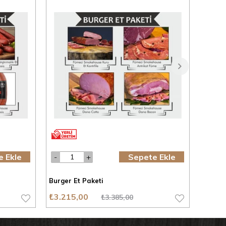
 Ekle
Sepete Ekle
Burger Et Paketi
Hotdog
₺3.215,00
₺9.27
₺3.385,00