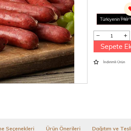
2000
Yeme
Türkiyenin Her 
İndirimli Ürün
e Seçenekleri
Ürün Önerileri
Dağıtım ve Tes