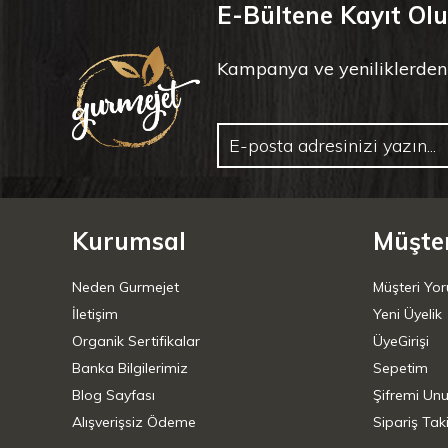
E-Bültene Kayıt Ol
Kampanya ve yeniliklerden il
Kurumsal
Müşter
Neden Gurmejet
Müşteri Yor
İletişim
Yeni Üyelik
Organik Sertifikalar
ÜyeGirişi
Banka Bilgilerimiz
Sepetim
Blog Sayfası
Şifremi Un
Alışverişsiz Ödeme
Sipariş Taki