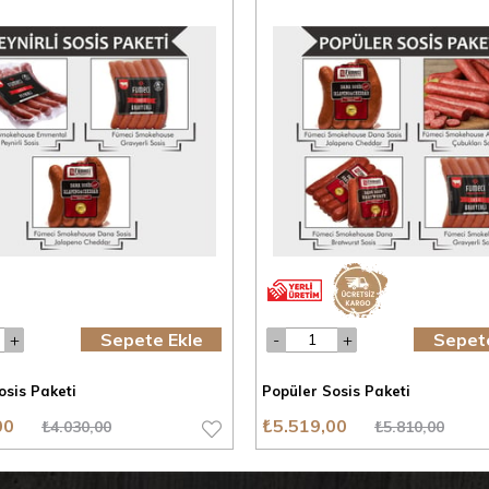
Sepete Ekle
Sepete
osis Paketi
Popüler Sosis Paketi
00
₺5.519,00
₺4.030,00
₺5.810,00