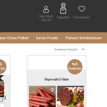
0
Üye Girişi
Sepetim
Favorilerim
Üye Ol
een Clean Paket
Seres Foods
Fümeci Smokehouse
5
%5
rim
İndirim