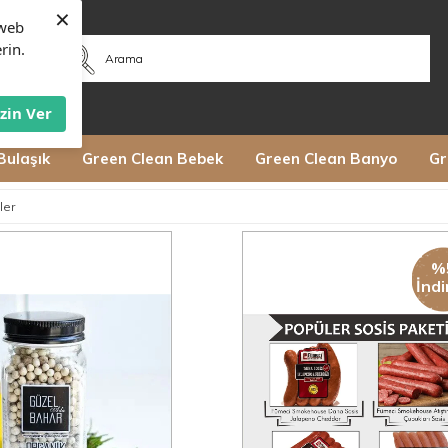
×
web
rin.
İzin Ver
Bulaşık
Green Clean Bebek
Green Clean Banyo
Gr
ler
%
İndi