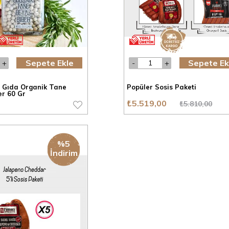
Sepete Ekle
Sepete Ek
 Gıda Organik Tane
Popüler Sosis Paketi
er 60 Gr
₺5.519,00
₺5.810,00
%5
İndirim