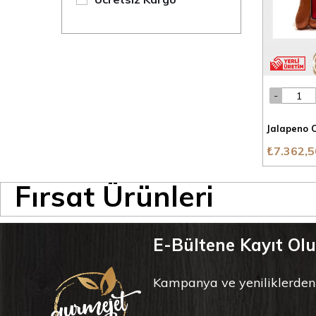
Anne ve Çocuk
Yöresel Ürünler
Sağlık
Meze ve Hazır Gıda
Et ve Şarküteri
Jalapeno C
İçecek
₺7.362,5
Gıda
Fırsat Ürünleri
E-Bültene Kayıt Ol
Kampanya ve yeniliklerden il