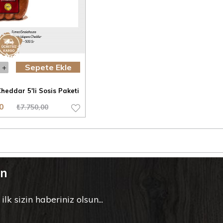
Sepete Ekle
heddar 5'li Sosis Paketi
0
₺7.750,00
un
k sizin haberiniz olsun...