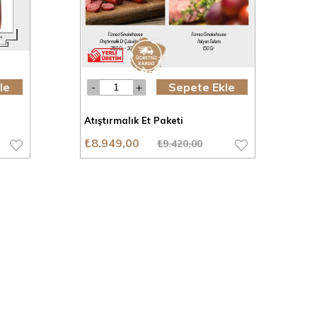
le
Sepete Ekle
Atıştırmalık Et Paketi
₺8.949,00
₺9.420,00