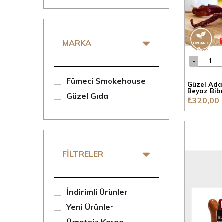
Green Clean Banyo
Green Clean Paket
Fümeci Smokehouse
MARKA
Seres Foods
Çok Al Az Öde
Fümeci Smokehouse
Güzel Ada
Beyaz Bib
Soslar
Güzel Gıda
₺320,00
Gurme Paketler
Organik Ürünler
Arı Ürünleri
FILTRELER
Süt ve Kahvaltılık
Yeni Gelenler
İndirimli Ürünler
Çok Satılanlar
Yeni Ürünler
Fırsat Paketleri
Ücretsiz Kargo