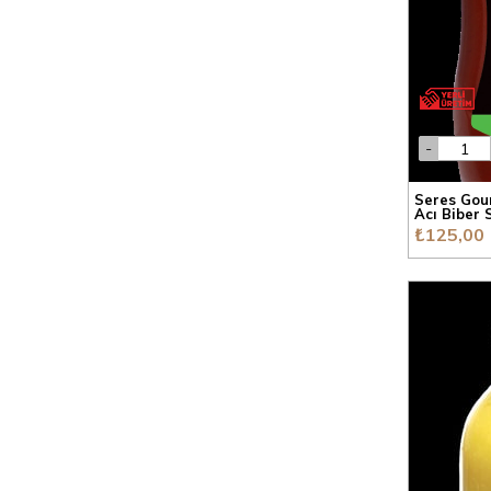
Organik Ürünler
Arı Ürünleri
Süt ve Kahvaltılık
Yeni Gelenler
Çok Satılanlar
Seres Gou
Acı Biber 
Fırsat Ürünleri
₺125,00
Fırsat Paketleri
Anne ve Çocuk
Yöresel Ürünler
Sağlık
Meze ve Hazır Gıda
Et ve Şarküteri