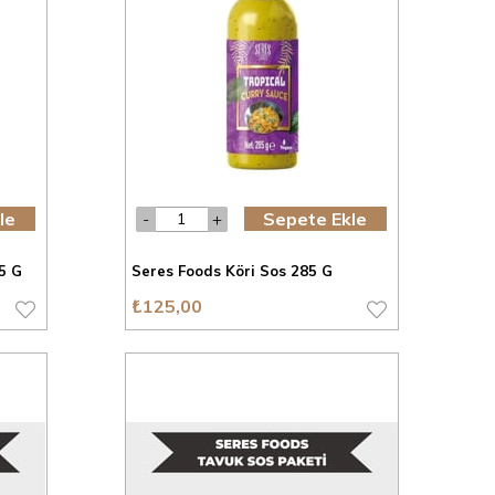
le
Sepete Ekle
5 G
Seres Foods Köri Sos 285 G
₺125,00