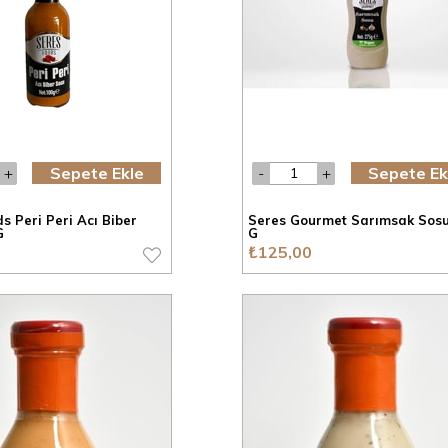
Sepete Ekle
Sepete Ek
s Peri Peri Acı Biber
Seres Gourmet Sarımsak Sos
G
G
₺125,00