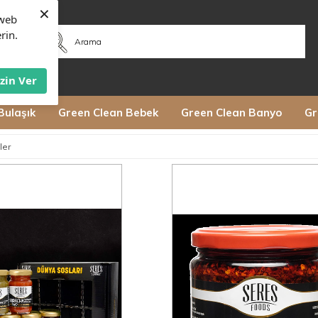
×
web
rin.
İzin Ver
Bulaşık
Green Clean Bebek
Green Clean Banyo
Gr
ler