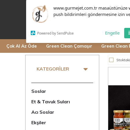
www.gurmejet.com.tr masaüstünüze 
push bildirimleri göndermesine izin ve
Engelle
Powered by SendPulse
Çok Al Az Öde
Green Clean Çamaşır
Green Clean 
Stoktaki
KATEGORILER
Soslar
Et & Tavuk Suları
Acı Soslar
Ekşiler