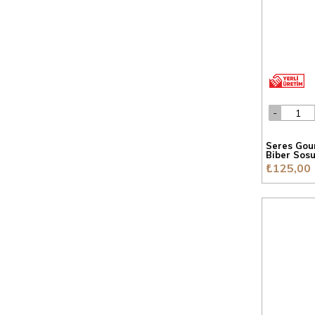
Seres Gour
Biber Sosu
₺125,00