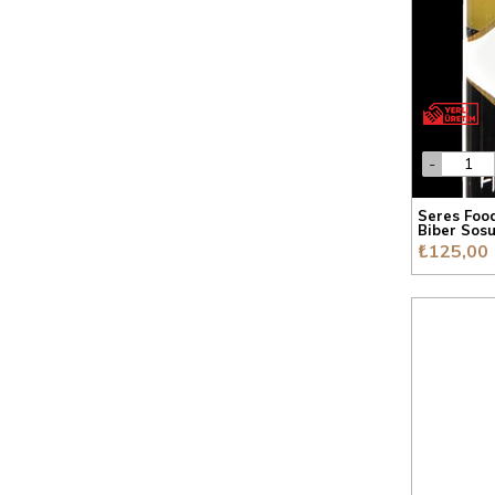
İçecek
Gıda
Seres Food
Biber Sos
₺125,00