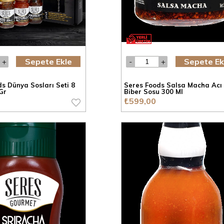
Sepete Ekle
Sepete Ek
s Dünya Sosları Seti 8
Seres Foods Salsa Macha Acı 
Gr
Biber Sosu 300 Ml
₺599,00