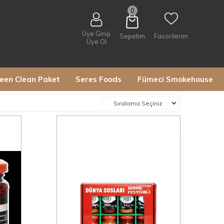
0
Üye Girişi
Sepetim
Favorilerim
Üye Ol
een Clean Paket
Seres Foods
Fümeci Smokehouse