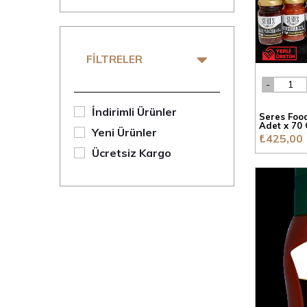
Domates Sosları
Dünya Sosları
Soya Sosu
FILTRELER
Salçalar
Green Clean Çamaşır
İndirimli Ürünler
Seres Food
Adet x 70 
Green Clean Bulaşık
Yeni Ürünler
₺425,00
Ücretsiz Kargo
Green Clean Bebek
Green Clean Banyo
Green Clean Paket
Fümeci Smokehouse
Seres Foods
Çok Al Az Öde
Gurme Paketler