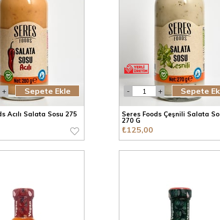
Sepete Ekle
Sepete Ek
s Acılı Salata Sosu 275
Seres Foods Çeşnili Salata S
270 G
₺125,00