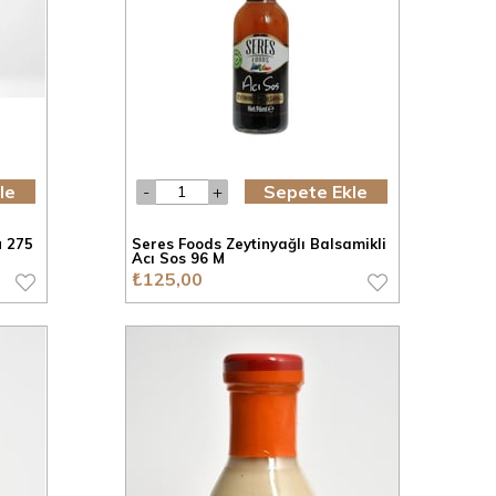
le
Sepete Ekle
u 275
Seres Foods Zeytinyağlı Balsamikli
Acı Sos 96 M
₺125,00