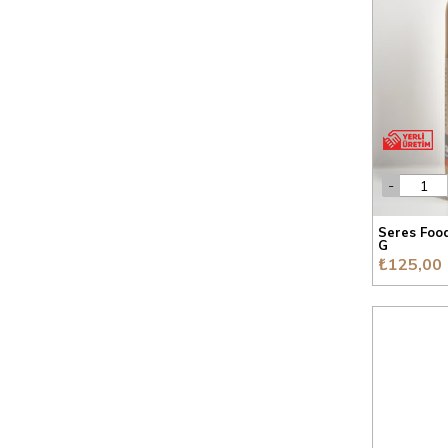
Seres Food
G
₺125,00