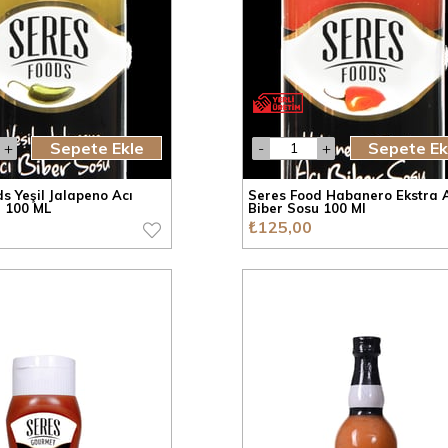
Sepete Ekle
Sepete Ek
s Yeşil Jalapeno Acı
Seres Food Habanero Ekstra 
u 100 ML
Biber Sosu 100 Ml
₺125,00