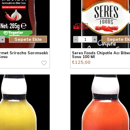
Sepete Ekle
Sepete Ek
rmet Sríracha Sarımsaklı
Seres Foods Chipotle Acı Bibe
Sosu
Sosu 100 Ml
₺125,00