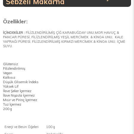
Sebzeli Makarna
Özellikler:
İÇİNDEKİLER :
FİLİZLENDİRİLİMİŞ ÇİĞ KARABUĞDAY UNU,MOR HAVUÇ &
PANCAR PÜRESİ, FİLİZLENDİRİLMİŞ YEŞİL MERCİMEK & KİNOA UNU, KALE
YAPRAĞI PÜRESİ, FİLİZLENDİRİLMİŞ KIRMIZI MERCİMEK & KİNOA UNU, İÇME
SUYU.
Glütensiz
Filizlendirilmiş
Vegan
Katkısız
Düşük Glisemik İndeks
Yüksek Lif
İlave Şeker İçermez
İlave Nişasta İçermez
Mısır ve Pirinç İçermez
Tuz İçermez
200 g
Enerji ve Besin Öğeleri
100 g