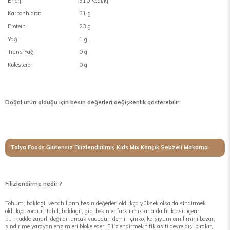
Enerji
310 Kcal/kj
Karbonhidrat
51 g
Protein
23 g
Yağ
1 g
Trans Yağ
0 g
Kolesterol
0 g
Doğal ürün olduğu için besin değerleri değişkenlik gösterebilir.
Talya Foods Glütensiz Filizlendirilmiş Kids Mix Karışık Sebzeli Makarna
Filizlendirme nedir ?
Tohum, baklagil ve tahılların besin değerleri oldukça yüksek olsa da sindirmek
oldukça zordur. Tahıl, baklagil, gibi besinler farklı miktarlarda fitik asit içerir,
bu madde zararlı değildir ancak vücudun demir, çinko, kalsiyum emilimini bozar,
sindirime yarayan enzimleri bloke eder. Filizlendirmek fitik asiti devre dışı bırakır,