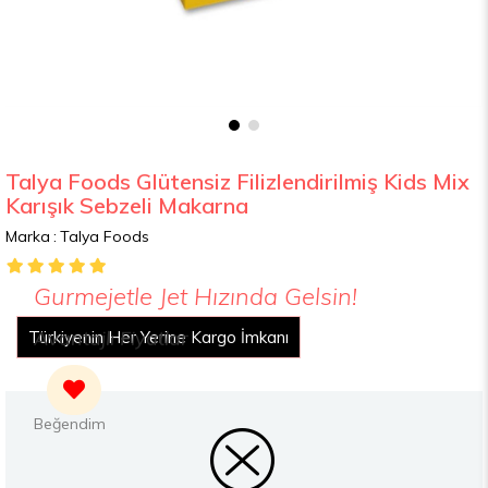
Talya Foods Glütensiz Filizlendirilmiş Kids Mix
Karışık Sebzeli Makarna
Marka
:
Talya Foods
Gurmejetle Jet Hızında Gelsin!
Avantajlı Fiyatlar
Türkiyenin Her Yerine Kargo İmkanı
2000 TL Üzeri Alışverişte Ücretsiz Kargo
Yemek Kartları İle Ödeme İmkanı