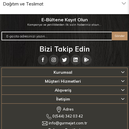
Dağıtım ve Teslimat
E-Bültene Kayıt Olun
Kampanya ve yeniliklerden ilk sizin haberiniz olsun...
Gönder
Bizi Takip Edin
Kurumsal
Müşteri Hizmetleri
Alışveriş
İletişim
Adres
0(544) 342 03 42
info@gurmejet.com.tr