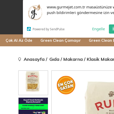
www.gurmejet.com.tr masaüstünüze 
push bildirimleri göndermesine izin ve
Engelle
Powered by SendPulse
Çok Al Az Öde
Green Clean Çamaşır
Green Clean 
Anasayfa
Gıda
Makarna
Klasik Maka