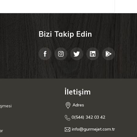
Bizi Takip Edin
İletişim
Adres
eşmesi
0(544) 342 03 42
info@gurmejet.com.tr
ar