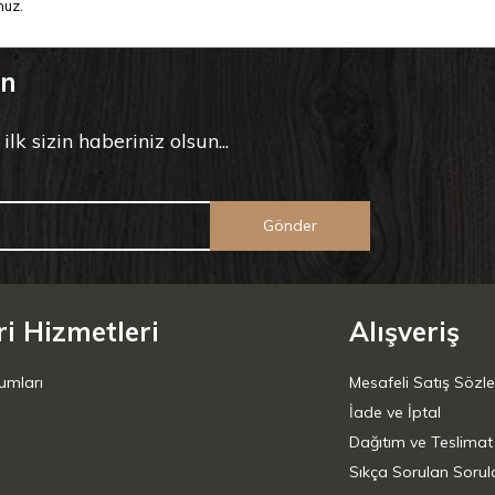
nuz.
un
k sizin haberiniz olsun...
Gönder
i Hizmetleri
Alışveriş
umları
Mesafeli Satış Sözl
İade ve İptal
Dağıtım ve Teslimat
Sıkça Sorulan Sorul