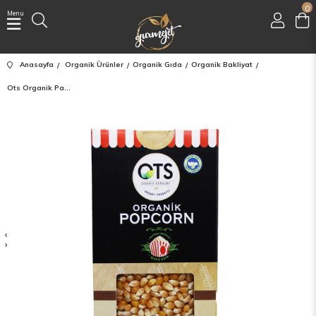
0
Menu
Üye Girişi
Üye Ol
Anasayfa
Organik Ürünler
Organik Gıda
Organik Bakliyat
Facebook İle Bağlan
Ots Organik Patlayan Mısır Popcorn 750 Gr
Google İle Bağlan
‹
›