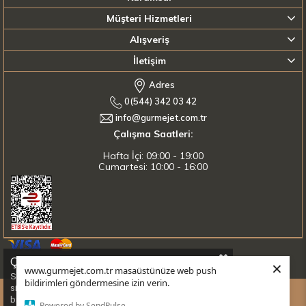
Müşteri Hizmetleri
Alışveriş
İletişim
Adres
0(544) 342 03 42
info@gurmejet.com.tr
Çalışma Saatleri:
Hafta İçi: 09:00 - 19:00
Cumartesi: 10:00 - 16:00
Çerez Kullanımı
×
Sitemizde
256Bit
SSL Güvenlik Sertifikası ile
%100 Güvenli Alışveriş
Yapabilirsiniz.
www.gurmejet.com.tr masaüstünüze web push
Sizlere en iyi alışveriş deneyimini sunabilmek adına
bildirimleri göndermesine izin verin.
sitemizde çerezler(cookies) kullanmaktayız. Detaylı
bilgi için lütfen
tıklayınız.
Powered by SendPulse