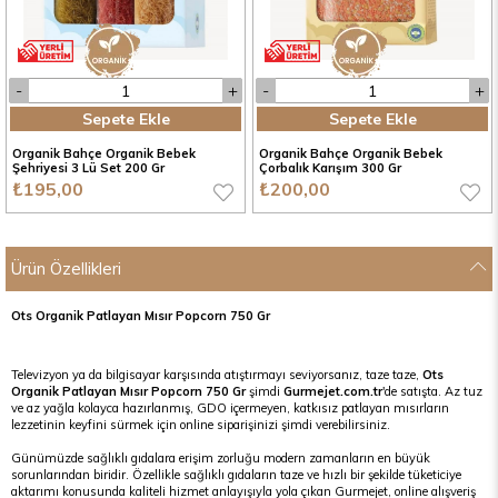
Sepete Ekle
Sepete Ekle
Organik Bahçe Organik Bebek
Organik Bahçe Organik Bebek
Şehriyesi 3 Lü Set 200 Gr
Çorbalık Karışım 300 Gr
₺195,00
₺200,00
Ürün Özellikleri
Ots Organik Patlayan Mısır Popcorn 750 Gr
Televizyon ya da bilgisayar karşısında atıştırmayı seviyorsanız, taze taze,
Ots
Organik Patlayan Mısır Popcorn 750 Gr
şimdi
Gurmejet.com.tr
'de satışta. Az tuz
ve az yağla kolayca hazırlanmış, GDO içermeyen, katkısız patlayan mısırların
lezzetinin keyfini sürmek için online siparişinizi şimdi verebilirsiniz.
Günümüzde sağlıklı gıdalara erişim zorluğu modern zamanların en büyük
sorunlarından biridir. Özellikle sağlıklı gıdaların taze ve hızlı bir şekilde tüketiciye
aktarımı konusunda kaliteli hizmet anlayışıyla yola çıkan Gurmejet, online alışveriş