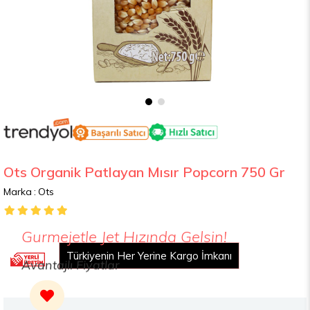
Ots Organik Patlayan Mısır Popcorn 750 Gr
Marka
:
Ots
Gurmejetle Jet Hızında Gelsin!
Türkiyenin Her Yerine Kargo İmkanı
Avantajlı Fiyatlar
2000 TL Üzeri Alışverişte Ücretsiz Kargo
Yemek Kartları İle Ödeme İmkanı