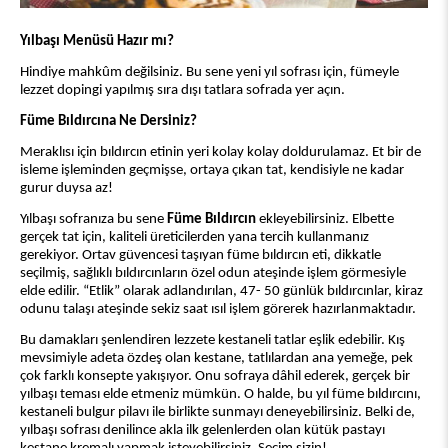
Yılbaşı Menüsü Hazır mı?
Hindiye mahkûm değilsiniz. Bu sene yeni yıl sofrası için, fümeyle
lezzet dopingi yapılmış sıra dışı tatlara sofrada yer açın.
Füme Bıldırcına Ne Dersiniz?
Meraklısı için bıldırcın etinin yeri kolay kolay doldurulamaz. Et bir de
isleme işleminden geçmişse, ortaya çıkan tat, kendisiyle ne kadar
gurur duysa az!
Yılbaşı sofranıza bu sene
Füme Bıldırcın
ekleyebilirsiniz. Elbette
gerçek tat için, kaliteli üreticilerden yana tercih kullanmanız
gerekiyor. Ortav güvencesi taşıyan füme bıldırcın eti, dikkatle
seçilmiş, sağlıklı bıldırcınların özel odun ateşinde işlem görmesiyle
elde edilir. “Etlik” olarak adlandırılan, 47- 50 günlük bıldırcınlar, kiraz
odunu talaşı ateşinde sekiz saat ısıl işlem görerek hazırlanmaktadır.
Bu damakları şenlendiren lezzete kestaneli tatlar eşlik edebilir. Kış
mevsimiyle adeta özdeş olan kestane, tatlılardan ana yemeğe, pek
çok farklı konsepte yakışıyor. Onu sofraya dâhil ederek, gerçek bir
yılbaşı teması elde etmeniz mümkün. O halde, bu yıl füme bıldırcını,
kestaneli bulgur pilavı ile birlikte sunmayı deneyebilirsiniz. Belki de,
yılbaşı sofrası denilince akla ilk gelenlerden olan kütük pastayı