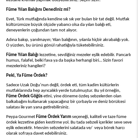
kestane kremalı yapmak isteyebilirsiniz. Seçim sizin!
Füme Yılan Balığını Denediniz mi?
Evet, Türk mutfağında kendine sık sık yer bulan bir tat değil. Mutfak
kültürümüze büyük ölçüde yabancı olsa da yılan balığı eti,
deneyenlerin çoğundan tam not alıyor.
Adına bakıp, yanılmayın; Yılan balığının, yılanla hiçbir akrabalığı yok.
O yüzden, bu ürünü gönül rahatlığıyla tüketebilirsiniz.
Füme Yılan Balığı
lezzetine, sevdiğiniz mezeler eşlik edebilir. Pancarlı
humus, falafel, belki fava ya da başka herhangi biri… Sizin favori
mezeleriniz hangileri?
Peki, Ya Füme Ördek?
Sadece Uzak Doğu’nun değil, ördek eti, tüm kadim kültürlerin
mutfaklarında hep ayrıcalıklı yerde tutulmuştur. Bu yıl örneğin,
Füme Ördek Göğüs
etini, yine döneme özdeş sebzelerden olan
balkabağını kullanarak yapacağınız bir çorbayla ve deniz börülcesi
salatası ile yan yana getirebilirsiniz.
Peypa Gourmet
Füme Ördek Yarım
seçeneği, kaliteli ve taze füme
ördek lezzetine giden kestirme yol. Bu tada sebzeli içerikler seve seve
eşlik edecektir. Mevsim sebzelerini salatada ve/ veya börek harcı
olarak sofraya davet edebilirsiniz.