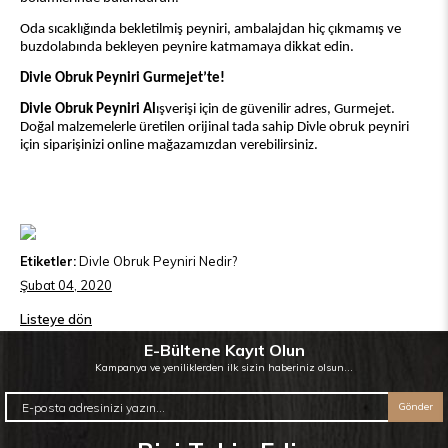
Oda sıcaklığında bekletilmiş peyniri, ambalajdan hiç çıkmamış ve
buzdolabında bekleyen peynire katmamaya dikkat edin.
Divle Obruk Peyniri Gurmejet’te!
Divle Obruk Peyniri Al
ışverişi için de güvenilir adres, Gurmejet.
Doğal malzemelerle üretilen orijinal tada sahip Divle obruk peyniri
için siparişinizi online mağazamızdan verebilirsiniz.
Etiketler:
Divle Obruk Peyniri Nedir?
Şubat 04, 2020
Listeye dön
E-Bültene Kayıt Olun
Kampanya ve yeniliklerden ilk sizin haberiniz olsun...
Gönder