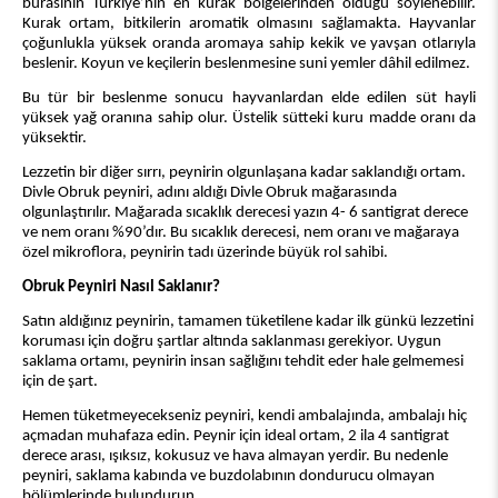
burasının Türkiye’nin en kurak bölgelerinden olduğu söylenebilir.
Kurak ortam, bitkilerin aromatik olmasını sağlamakta. Hayvanlar
çoğunlukla yüksek oranda aromaya sahip kekik ve yavşan otlarıyla
beslenir. Koyun ve keçilerin beslenmesine suni yemler dâhil edilmez.
Bu tür bir beslenme sonucu hayvanlardan elde edilen süt hayli
yüksek yağ oranına sahip olur. Üstelik sütteki kuru madde oranı da
yüksektir.
Lezzetin bir diğer sırrı, peynirin olgunlaşana kadar saklandığı ortam.
Divle Obruk peyniri, adını aldığı Divle Obruk mağarasında
olgunlaştırılır. Mağarada sıcaklık derecesi yazın 4- 6 santigrat derece
ve nem oranı %90’dır. Bu sıcaklık derecesi, nem oranı ve mağaraya
özel mikroflora, peynirin tadı üzerinde büyük rol sahibi.
Obruk Peyniri Nasıl Saklanır?
Satın aldığınız peynirin, tamamen tüketilene kadar ilk günkü lezzetini
koruması için doğru şartlar altında saklanması gerekiyor. Uygun
saklama ortamı, peynirin insan sağlığını tehdit eder hale gelmemesi
için de şart.
Hemen tüketmeyecekseniz peyniri, kendi ambalajında, ambalajı hiç
açmadan muhafaza edin. Peynir için ideal ortam, 2 ila 4 santigrat
derece arası, ışıksız, kokusuz ve hava almayan yerdir. Bu nedenle
peyniri, saklama kabında ve buzdolabının dondurucu olmayan
bölümlerinde bulundurun.