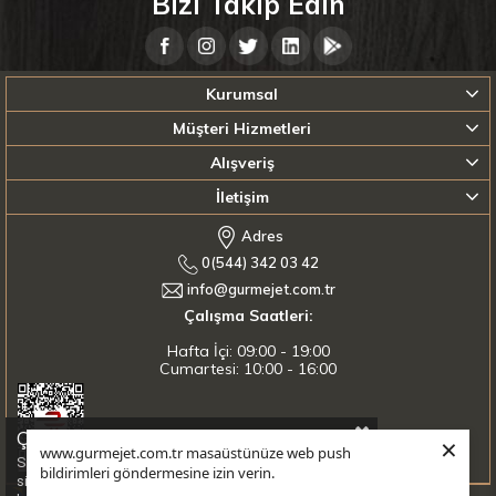
Bizi Takip Edin
Kurumsal
Müşteri Hizmetleri
Alışveriş
İletişim
Adres
0(544) 342 03 42
info@gurmejet.com.tr
Çalışma Saatleri:
Hafta İçi: 09:00 - 19:00
Cumartesi: 10:00 - 16:00
Çerez Kullanımı
×
www.gurmejet.com.tr masaüstünüze web push
Sizlere en iyi alışveriş deneyimini sunabilmek adına
bildirimleri göndermesine izin verin.
sitemizde çerezler(cookies) kullanmaktayız. Detaylı