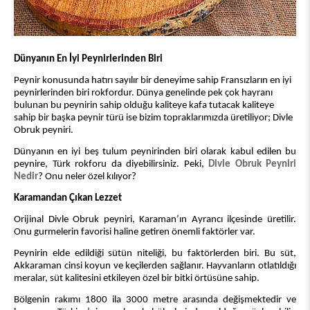
Dünyanın En İyi Peynirlerinden Biri
Peynir konusunda hatırı sayılır bir deneyime sahip Fransızların en iyi
peynirlerinden biri rokfordur. Dünya genelinde pek çok hayranı
bulunan bu peynirin sahip olduğu kaliteye kafa tutacak kaliteye
sahip bir başka peynir türü ise bizim topraklarımızda üretiliyor; Divle
Obruk peyniri.
Dünyanın en iyi beş tulum peynirinden biri olarak kabul edilen bu
peynire, Türk rokforu da diyebilirsiniz. Peki,
Divle Obruk Peyniri
Nedir
? Onu neler özel kılıyor?
Karamandan Çıkan Lezzet
Orijinal Divle Obruk peyniri, Karaman’ın Ayrancı ilçesinde üretilir.
Onu gurmelerin favorisi haline getiren önemli faktörler var.
Peynirin elde edildiği sütün niteliği, bu faktörlerden biri. Bu süt,
Akkaraman cinsi koyun ve keçilerden sağlanır. Hayvanların otlatıldığı
meralar, süt kalitesini etkileyen özel bir bitki örtüsüne sahip.
Bölgenin rakımı 1800 ila 3000 metre arasında değişmektedir ve