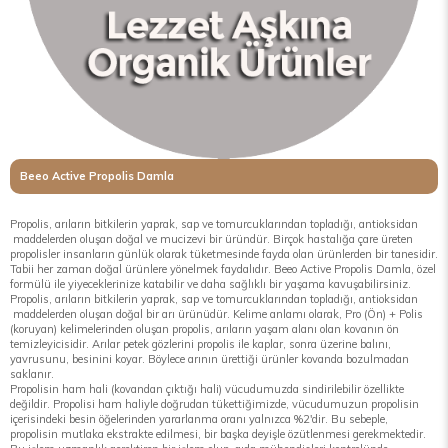
Beeo Active Propolis Damla
Propolis, arıların bitkilerin yaprak, sap ve tomurcuklarından topladığı, antioksidan
maddelerden oluşan doğal ve mucizevi bir üründür. Birçok hastalığa çare üreten
propolisler insanların günlük olarak tüketmesinde fayda olan ürünlerden bir tanesidir.
Tabii her zaman doğal ürünlere yönelmek faydalıdır. Beeo Active Propolis Damla, özel
formülü ile yiyeceklerinize katabilir ve daha sağlıklı bir yaşama kavuşabilirsiniz.
Propolis, arıların bitkilerin yaprak, sap ve tomurcuklarından topladığı, antioksidan
maddelerden oluşan doğal bir arı ürünüdür. Kelime anlamı olarak, Pro (Ön) + Polis
(koruyan) kelimelerinden oluşan propolis, arıların yaşam alanı olan kovanın ön
temizleyicisidir. Arılar petek gözlerini propolis ile kaplar, sonra üzerine balını,
yavrusunu, besinini koyar. Böylece arının ürettiği ürünler kovanda bozulmadan
saklanır.
Propolisin ham hali (kovandan çıktığı hali) vücudumuzda sindirilebilir özellikte
değildir. Propolisi ham haliyle doğrudan tükettiğimizde, vücudumuzun propolisin
içerisindeki besin öğelerinden yararlanma oranı yalnızca %2'dir. Bu sebeple,
propolisin mutlaka ekstrakte edilmesi, bir başka deyişle özütlenmesi gerekmektedir.