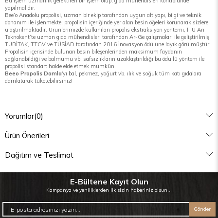
Bu işlem uzmanlık gerektiren bir işlem olup, gıda mühendisleri kontrolünde
yapılmalıdır.
Bee’o Anadolu propolisi, uzman bir ekip tarafından uygun alt yapı, bilgi ve teknik
donanım ile işlenmekte; propolisin içeriğinde yer alan besin öğeleri korunarak sizlere
ulaştırılmaktadır. Ürünlerimizde kullanılan propolis ekstraksiyon yöntemi, İTÜ Arı
Teknokent’te uzman gıda mühendisleri tarafından Ar-Ge çalışmaları ile geliştirilmiş;
TÜBİTAK, TTGV ve TÜSİAD tarafından 2016 İnovasyon ödülüne layık görülmüştür.
Propolisin içerisinde bulunan besin bileşenlerinden maksimum faydanın
sağlanabildiği ve balmumu vb. safsızlıkların uzaklaştırıldığı bu ödüllü yöntem ile
propolisi standart halde elde etmek mümkün.
Beeo Propolis Damla
'yı bal, pekmez, yoğurt vb. ılık ve soğuk tüm katı gıdalara
damlatarak tüketebilirsiniz!
Yorumlar
(0)
Ürün Önerileri
Dağıtım ve Teslimat
E-Bültene Kayıt Olun
Kampanya ve yeniliklerden ilk sizin haberiniz olsun...
Gönder