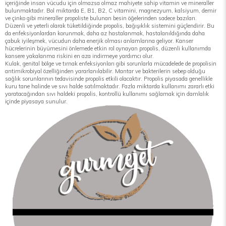
içeriğinde insan vücudu için olmazsa olmaz mahiyete sahip vitamin ve mineraller
bulunmaktadır. Bol miktarda E, B1, B2, C vitamini, magnezyum, kalsiyum, demir
ve çinko gibi mineraller propoliste bulunan besin öğelerinden sadece bazıları.
Düzenli ve yeterli olarak tüketildiğinde propolis, bağışıklık sistemini güçlendirir. Bu
da enfeksiyonlardan korunmak, daha az hastalanmak, hastalanıldığında daha
çabuk iyileşmek, vücudun daha enerjik olması anlamlarına geliyor. Kanser
hücrelerinin büyümesini önlemede etkin rol oynayan propolis, düzenli kullanımda
kansere yakalanma riskini en aza indirmeye yardımcı olur.
Kulak, genital bölge ve tırnak enfeksiyonları gibi sorunlarla mücadelede de propolisin
antimikrobiyal özelliğinden yararlanılabilir. Mantar ve bakterilerin sebep olduğu
sağlık sorunlarının tedavisinde propolis etkili olacaktır. Propolis piyasada genellikle
kuru tane halinde ve sıvı halde satılmaktadır. Fazla miktarda kullanımı zararlı etki
yaratacağından sıvı haldeki propolis, kontrollü kullanımı sağlamak için damlalık
içinde piyasaya sunulur.