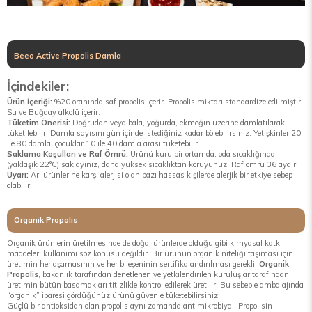
Beeo Active Propolis Damla
İçindekiler:
Ürün İçeriği:
%20 oranında saf propolis içerir. Propolis miktarı standardize edilmiştir.
Su ve Buğday alkolü içerir.
Tüketim Önerisi:
Doğrudan veya bala, yoğurda, ekmeğin üzerine damlatılarak
tüketilebilir. Damla sayısını gün içinde istediğiniz kadar bölebilirsiniz. Yetişkinler 20
ile 80 damla, çocuklar 10 ile 40 damla arası tüketebilir.
Saklama Koşulları ve Raf Ömrü:
Ürünü kuru bir ortamda, oda sıcaklığında
(yaklaşık 22°C) saklayınız, daha yüksek sıcaklıktan koruyunuz. Raf ömrü 36 aydır.
Uyarı:
Arı ürünlerine karşı alerjisi olan bazı hassas kişilerde alerjik bir etkiye sebep
olabilir.
Organik Propolis
Organik ürünlerin üretilmesinde de doğal ürünlerde olduğu gibi kimyasal katkı
maddeleri kullanımı söz konusu değildir. Bir ürünün organik niteliği taşıması için
üretimin her aşamasının ve her bileşeninin sertifikalandırılması gerekli.
Organik
Propolis
, bakanlık tarafından denetlenen ve yetkilendirilen kuruluşlar tarafından
üretimin bütün basamakları titizlikle kontrol edilerek üretilir. Bu sebeple ambalajında
“organik” ibaresi gördüğünüz ürünü güvenle tüketebilirsiniz.
Güçlü bir antioksidan olan propolis aynı zamanda antimikrobiyal. Propolisin