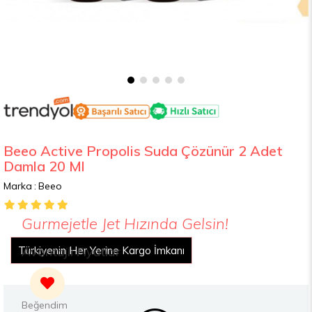
Beeo Active Propolis Suda Çözünür 2 Adet
Damla 20 Ml
Marka
:
Beeo
Gurmejetle Jet Hızında Gelsin!
Avantajlı Fiyatlar
Türkiyenin Her Yerine Kargo İmkanı
2000 TL Üzeri Alışverişte Ücretsiz Kargo
Yemek Kartları İle Ödeme İmkanı