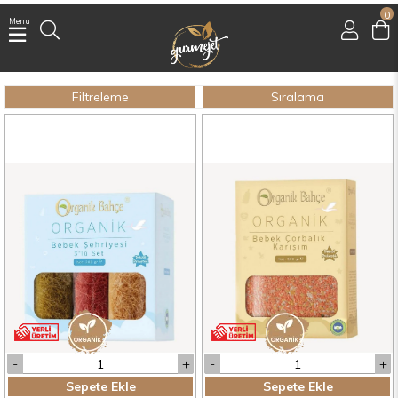
0
Menu
Üye Girişi
Üye Ol
Filtreleme
Sıralama
Facebook İle Bağlan
Google İle Bağlan
Sepete Ekle
Sepete Ekle