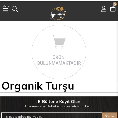
0
Menu
Üye Girişi
Üye Ol
Facebook İle Bağlan
Google İle Bağlan
Organik Turşu
E-Bültene Kayıt Olun
Kampanya ve yeniliklerden ilk sizin haberiniz olsun...
Gönder