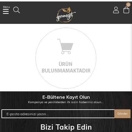
0
Menu
Üye Girişi
Üye Ol
Facebook İle Bağlan
Google İle Bağlan
E-Bültene Kayıt Olun
Kampanya ve yeniliklerden ilk sizin haberiniz olsun...
Gönder
Bizi Takip Edin