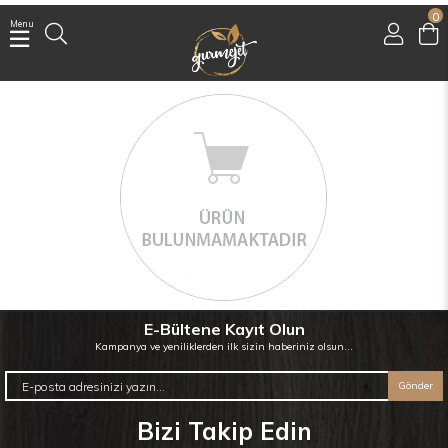
0
Menu
Üye Girişi
Üye Ol
Facebook İle Bağlan
Google İle Bağlan
E-Bültene Kayıt Olun
Kampanya ve yeniliklerden ilk sizin haberiniz olsun...
Gönder
Bizi Takip Edin