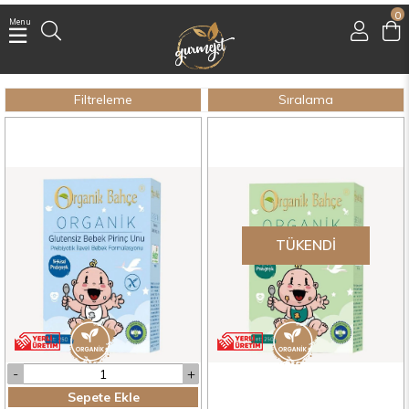
0
Menu
Üye Girişi
Üye Ol
Filtreleme
Sıralama
Facebook İle Bağlan
Google İle Bağlan
TÜKENDI
Sepete Ekle