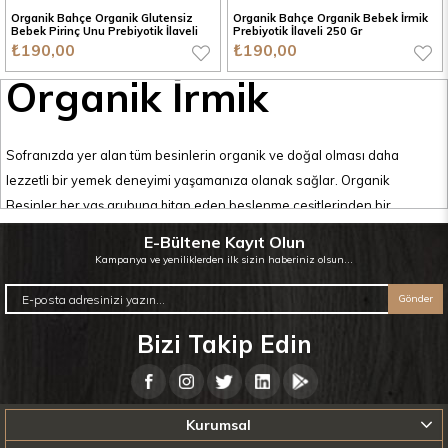
Organik Bahçe Organik Glutensiz
Organik Bahçe Organik Bebek İrmik
Bebek Pirinç Unu Prebiyotik İlaveli
Prebiyotik İlaveli 250 Gr
250 Gr
₺190,00
₺190,00
Organik İrmik
Sofranızda yer alan tüm besinlerin organik ve doğal olması daha
lezzetli bir yemek deneyimi yaşamanıza olanak sağlar. Organik
Besinler her yaş grubuna hitap eden beslenme çeşitlerinden bir
tanesidir.
Organik İrmik
üretim aşamasında herhangi bir kimyasal
E-Bültene Kayıt Olun
işleme maruz kalmadığı için çok lezzetli olarak sofralarınıza kadar
Kampanya ve yeniliklerden ilk sizin haberiniz olsun...
geliyor. İrmik fayda bakımından oldukça etkili ve sağlığınız için
Gönder
tüketmeniz gereken gıdalardan biridir. İrmiğin de organik olanını
tüketirseniz sizler için ekstra bir katkı sağlar. İçeriğinde bulunan yüksek
Bizi Takip Edin
protein değerleri daha güçlü bir metabolizmaya sahip olmanız sağlar.
Bunların dışında enerji ihtiyacınızı karşılar , zayıflamak isteyenler için
tokluk hissi verir ve kalp sağlığınızı da korur. Tüm bunları organik olarak
Kurumsal
tüketirseniz bu etkilerin faydasını iki kat olarak görmeniz mümkündür.