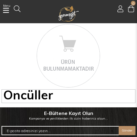
0
Menu
Üye Girişi
Üye Ol
Facebook İle Bağlan
Google İle Bağlan
Öncüller
E-Bültene Kayıt Olun
Kampanya ve yeniliklerden ilk sizin haberiniz olsun...
Gönder